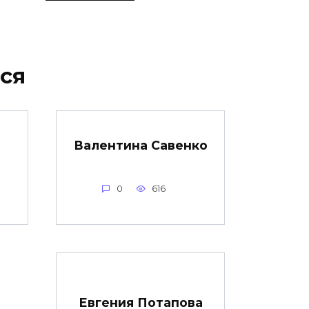
ся
н
Валентина Савенко
0
616
Евгения Потапова