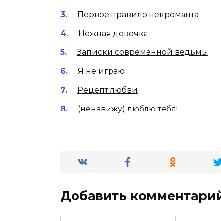
Первое правило некроманта
Нежная девочка
Записки современной ведьмы
Я не играю
Рецепт любви
(ненавижу) люблю тебя!
Добавить комментари
Имя
Email