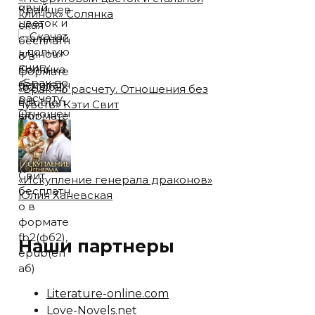
клинок» Солянка
«Брак по расчету. Отношения без
чувств» Кэти Свит
«Искупление генерала драконов»
Юлия Ханевская
Наши партнеры
Literature-online.com
Love-Novels.net