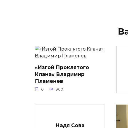
В
«Изгой Проклятого
Клана» Владимир
Пламенев
0
900
Надя Сова