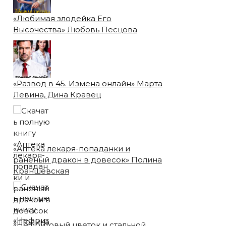
«Любимая злодейка Его
Высочества» Любовь Песцова
«Развод в 45. Измена онлайн» Марта
Левина, Дина Кравец
«Аптека лекаря-попаданки и
раненый дракон в довесок» Полина
Краншевская
«Нефритовый цветок и стальной