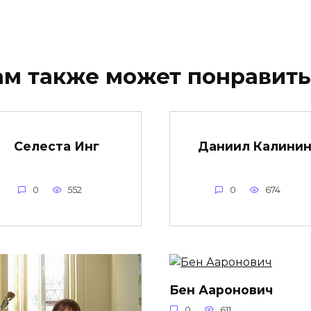
ам также может понравить
Селеста Инг
Даниил Калини
0
552
0
674
Бен Ааронович
0
611