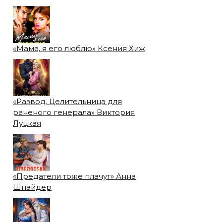
«Мама, я его люблю» Ксения Хиж
«Развод. Целительница для
раненого генерала» Виктория
Луцкая
«Предатели тоже плачут» Анна
Шнайдер