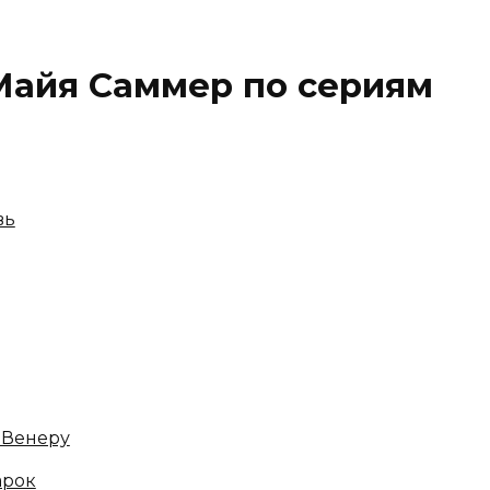
 Майя Саммер по сериям
вь
 Венеру
арок