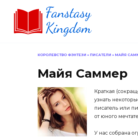
Перейти
к
содержанию
КОРОЛЕВСТВО ФЭНТЕЗИ
»
ПИСАТЕЛИ
»
МАЙЯ САМ
Майя Саммер
Краткая (сокращ
узнать некоторы
писатель или пи
от юного мечтат
У нас собрана о