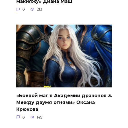
макияжу» Диана Маш
0
213
«Боевой маг в Академии драконов 3.
Между двумя огнями» Оксана
Крюкова
0
149