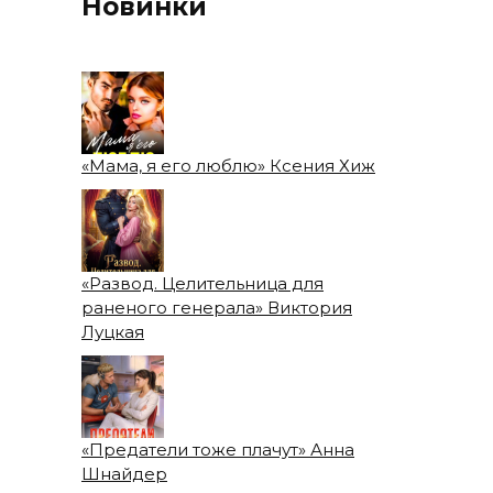
Новинки
«Мама, я его люблю» Ксения Хиж
«Развод. Целительница для
раненого генерала» Виктория
Луцкая
«Предатели тоже плачут» Анна
Шнайдер