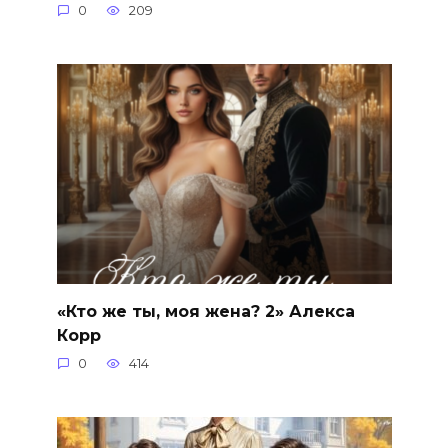
0
209
«Кто же ты, моя жена? 2» Алекса
Корр
0
414