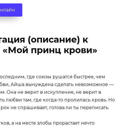
онлайн
ация (описание) к
 «Мой принц крови»
последним, где союзы рушатся быстрее, чем
юбви, Айша вынуждена сделать невозможное —
ом. Она не верит в искупление, не верит в
ь любви там, где когда-то пролилась кровь. Но
рок не спрашивает, готова ли ты переписать
ков, а на месте злобы прорастает нечто