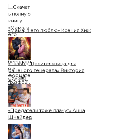
«Мама, я его люблю» Ксения Хиж
«Развод. Целительница для
раненого генерала» Виктория
Луцкая
«Предатели тоже плачут» Анна
Шнайдер