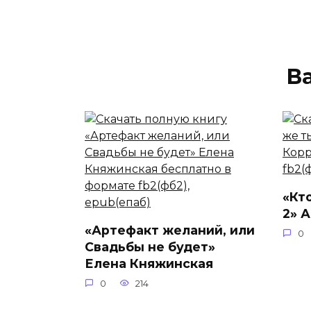
В
«Кт
2» 
«Артефакт желаний, или
0
Свадьбы не будет»
Елена Княжинская
0
214