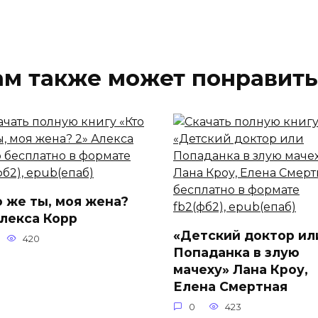
ам также может понравить
о же ты, моя жена?
Алекса Корр
«Детский доктор ил
420
Попаданка в злую
мачеху» Лана Кроу,
Елена Смертная
0
423