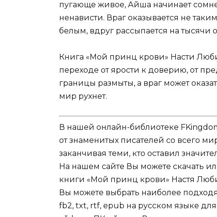
пугающе живое, Айша начинает сомне
ненависти. Враг оказывается не таким,
белым, вдруг рассыпается на тысячи о
Книга «Мой принц крови» Насти Люби
переходе от ярости к доверию, от пр
границы размыты, а враг может оказать
мир рухнет.
В нашей онлайн-библиотеке FKingdom
от знаменитых писателей со всего ми
заканчивая теми, кто оставил значит
На нашем сайте Вы можете скачать и
книги «Мой принц крови» Настя Любим
Вы можете выбрать наиболее подходя
fb2, txt, rtf, epub на русском языке 