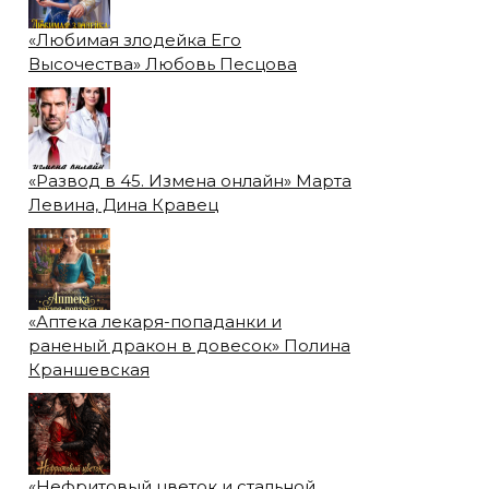
«Любимая злодейка Его
Высочества» Любовь Песцова
«Развод в 45. Измена онлайн» Марта
Левина, Дина Кравец
«Аптека лекаря-попаданки и
раненый дракон в довесок» Полина
Краншевская
«Нефритовый цветок и стальной