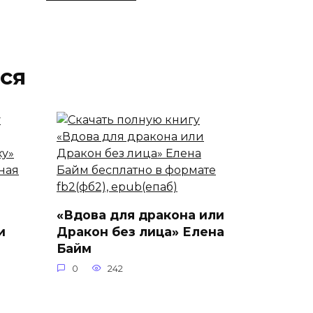
ся
«Вдова для дракона или
и
Дракон без лица» Елена
Байм
0
242