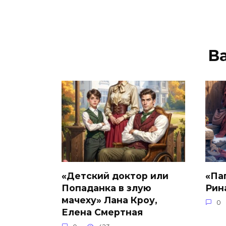
В
«Детский доктор или
«Па
Попаданка в злую
Рин
мачеху» Лана Кроу,
0
Елена Смертная