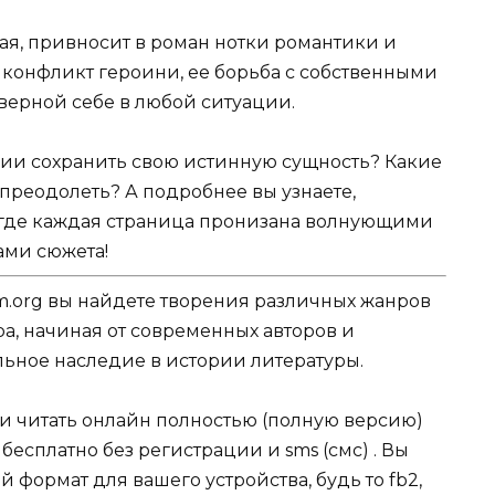
ая, привносит в роман нотки романтики и
й конфликт героини, ее борьба с собственными
верной себе в любой ситуации.
нии сохранить свою истинную сущность? Какие
преодолеть? А подробнее вы узнаете,
 где каждая страница пронизана волнующими
ми сюжета!
.org вы найдете творения различных жанров
ра, начиная от современных авторов и
ельное наследие в истории литературы.
ли читать онлайн полностью (полную версию)
есплатно без регистрации и sms (смс) . Вы
формат для вашего устройства, будь то fb2,