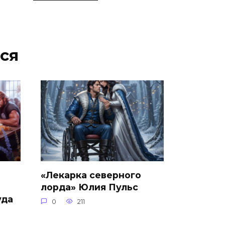
ся
«Лекарка северного
лорда» Юлия Пульс
уда
0
211