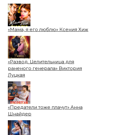
«Мама, я его люблю» Ксения Хиж
«Развод. Целительница для
раненого генерала» Виктория
Луцкая
«Предатели тоже плачут» Анна
Шнайдер