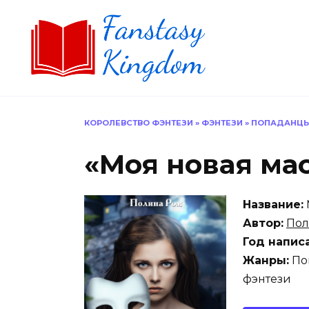
Перейти
к
содержанию
КОРОЛЕВСТВО ФЭНТЕЗИ
»
ФЭНТЕЗИ
»
ПОПАДАНЦ
«Моя новая ма
Название:
Автор:
Пол
Год напис
Жанры:
Поп
фэнтези