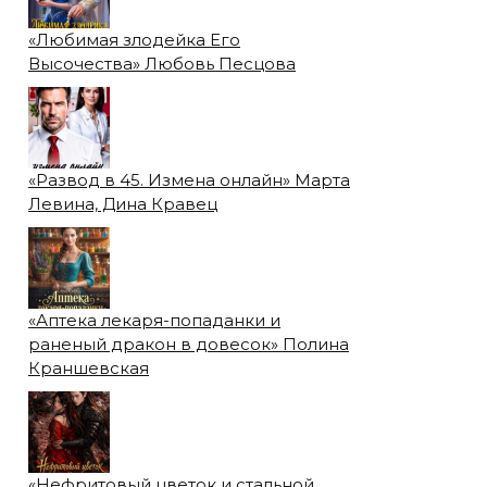
«Любимая злодейка Его
Высочества» Любовь Песцова
«Развод в 45. Измена онлайн» Марта
Левина, Дина Кравец
«Аптека лекаря-попаданки и
раненый дракон в довесок» Полина
Краншевская
«Нефритовый цветок и стальной