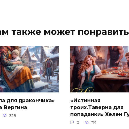
ам также может понравить
па для дракончика»
«Истинная
а Вергина
троих.Таверна для
попаданки» Хелен Г
328
0
174