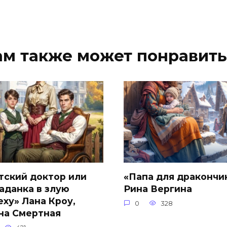
ам также может понравить
тский доктор или
«Папа для дракончи
аданка в злую
Рина Вергина
еху» Лана Кроу,
0
328
на Смертная