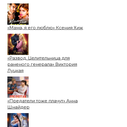
«Мама, я его люблю» Ксения Хиж
«Развод. Целительница для
раненого генерала» Виктория
Луцкая
«Предатели тоже плачут» Анна
Шнайдер