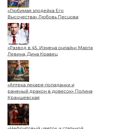
«Любимая злодейка Его
Высочества» Любовь Песцова
«Развод в 45. Измена онлайн» Марта
Левина, Дина Кравец
«Аптека лекаря-попаданки и
раненый дракон в довесок» Полина
Краншевская
«Нефритовый цветок и стальной