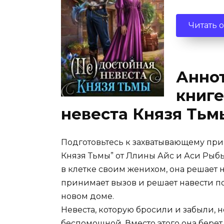
Читать 
Аннот
книге
невеста Князя Тьм
Подготовьтесь к захватывающему при
Князя Тьмы” от Ллины Айс и Аси Рыбы
в клетке своим женихом, она решает н
принимает вызов и решает навести по
новом доме.
Невеста, которую бросили и забыли, н
беспомощной. Вместо этого она берет