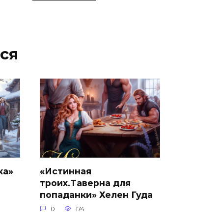
ся
ка»
«Истинная
троих.Таверна для
попаданки» Хелен Гуда
0
174