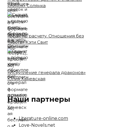
клинок» Солянка
«Брак по расчету. Отношения без
чувств» Кэти Свит
«Искупление генерала драконов»
Юлия Ханевская
Наши партнеры
Literature-online.com
Love-Novels.net