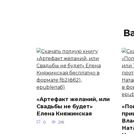
В
«Артефакт желаний, или
Свадьбы не будет»
«По
Елена Княжинская
при
Вла
0
216
Нат