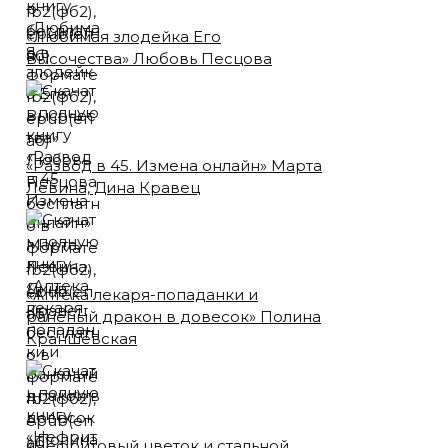
«Любимая злодейка Его
Высочества» Любовь Песцова
«Развод в 45. Измена онлайн» Марта
Левина, Дина Кравец
«Аптека лекаря-попаданки и
раненый дракон в довесок» Полина
Краншевская
«Нефритовый цветок и стальной