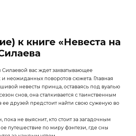
е) к книге «Невеста на
 Силаева
ги Силаевой вас ждет захватывающее
к и неожиданных поворотов сюжета. Главная
шивой невесты принца, оставаясь под вуалью
сезон снов, она сталкивается с таинственным
з ее друзей предстоит найти свою суженую во
, пока не выяснит, кто стоит за загадочным
ое путешествие по миру фэнтези, где сны
утся за каждым углом.