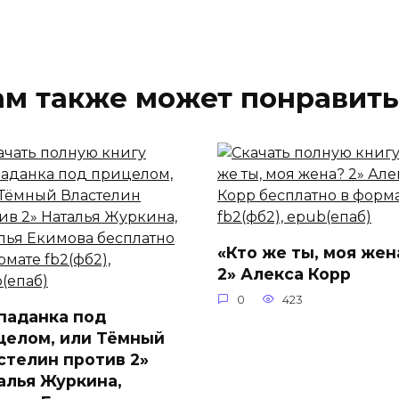
ам также может понравить
«Кто же ты, моя жен
2» Алекса Корр
0
423
паданка под
целом, или Тёмный
стелин против 2»
алья Журкина,