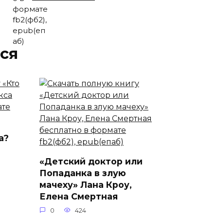
ся
а?
«Детский доктор или
Попаданка в злую
мачеху» Лана Кроу,
Елена Смертная
0
424