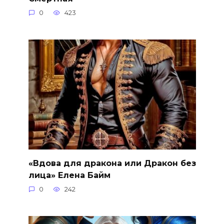
0
423
«Вдова для дракона или Дракон без
лица» Елена Байм
0
242