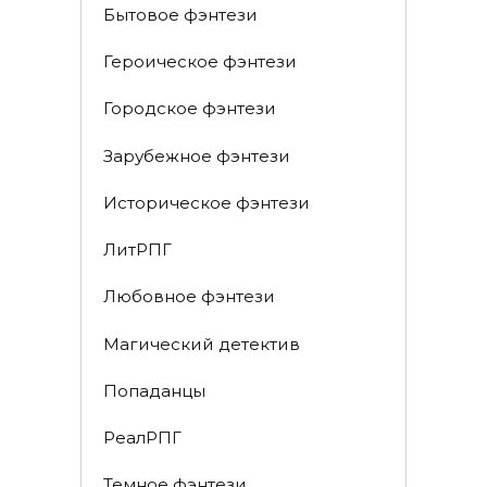
Бытовое фэнтези
Героическое фэнтези
Городское фэнтези
Зарубежное фэнтези
Историческое фэнтези
ЛитРПГ
Любовное фэнтези
Магический детектив
Попаданцы
РеалРПГ
Темное фэнтези