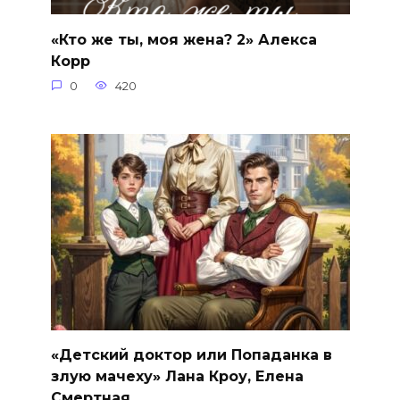
«Кто же ты, моя жена? 2» Алекса
Корр
0
420
«Детский доктор или Попаданка в
злую мачеху» Лана Кроу, Елена
Смертная