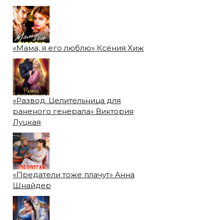
«Мама, я его люблю» Ксения Хиж
«Развод. Целительница для
раненого генерала» Виктория
Луцкая
«Предатели тоже плачут» Анна
Шнайдер