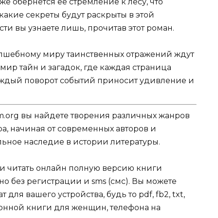
же обернется ее стремление к лесу, что
какие секреты будут раскрыты в этой
ти вы узнаете лишь, прочитав этот роман.
олшебному миру таинственных отражений ждут
 мир тайн и загадок, где каждая страница
каждый поворот событий приносит удивление и
.org вы найдете творения различных жанров
ра, начиная от современных авторов и
ельное наследие в истории литературы.
ли читать онлайн полную версию книги
о без регистрации и sms (смс). Вы можете
ля вашего устройства, будь то pdf, fb2, txt,
тронной книги для женщин, телефона на