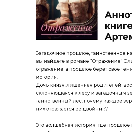
Аннот
книг
Арте
Загадочное прошлое, таинственное на
вы найдете в романе “Отражение” Ол
отражение, а прошлое берет свое те
история.
Дочь князя, лишенная родителей, во
склоняющаяся к лесу и загадочным зе
таинственный лес, почему каждое зер
них отражается ее двойник?
Это волшебная история, где прошлое 