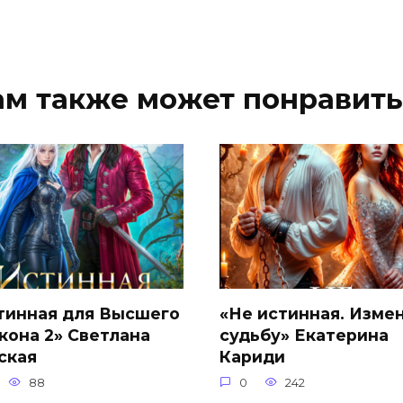
ам также может понравить
тинная для Высшего
«Не истинная. Изме
кона 2» Светлана
судьбу» Екатерина
ская
Кариди
88
0
242