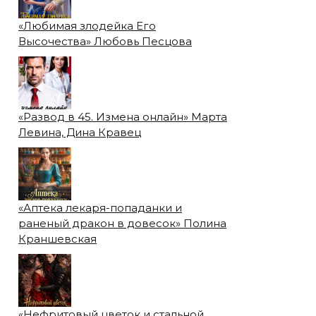
«Любимая злодейка Его
Высочества» Любовь Песцова
«Развод в 45. Измена онлайн» Марта
Левина, Дина Кравец
«Аптека лекаря-попаданки и
раненый дракон в довесок» Полина
Краншевская
«Нефритовый цветок и стальной