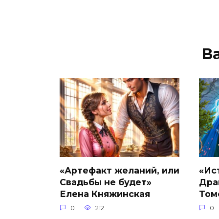
В
«Артефакт желаний, или
«Ис
Свадьбы не будет»
Дра
Елена Княжинская
Том
0
212
0