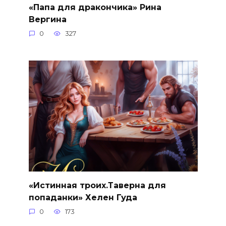
«Папа для дракончика» Рина
Вергина
0
327
«Истинная троих.Таверна для
попаданки» Хелен Гуда
0
173