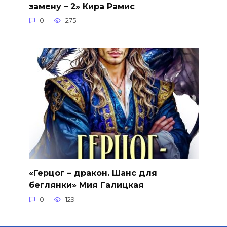
замену – 2» Кира Рамис
0
275
«Герцог – дракон. Шанс для
беглянки» Мия Галицкая
0
129