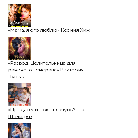
«Мама, я его люблю» Ксения Хиж
«Развод. Целительница для
раненого генерала» Виктория
Луцкая
«Предатели тоже плачут» Анна
Шнайдер