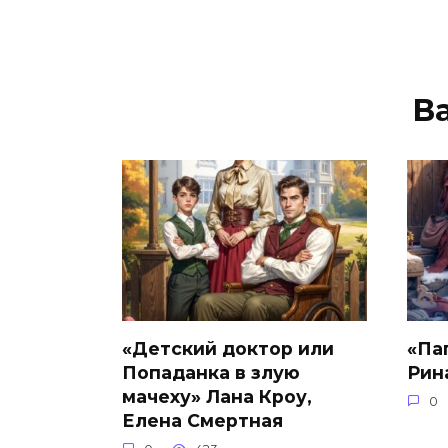
В
«Детский доктор или
«Па
Попаданка в злую
Рин
мачеху» Лана Кроу,
0
Елена Смертная