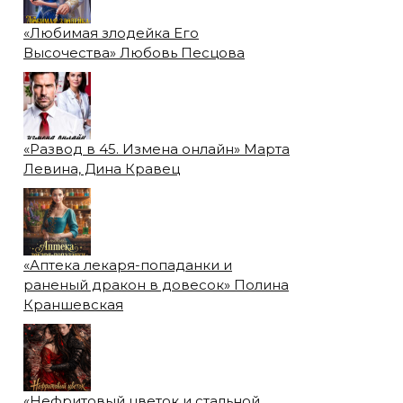
«Любимая злодейка Его
Высочества» Любовь Песцова
«Развод в 45. Измена онлайн» Марта
Левина, Дина Кравец
«Аптека лекаря-попаданки и
раненый дракон в довесок» Полина
Краншевская
«Нефритовый цветок и стальной