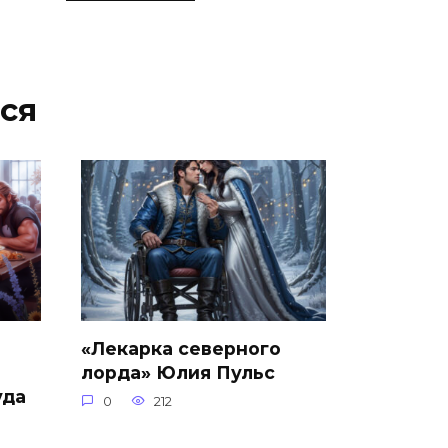
ся
«Лекарка северного
лорда» Юлия Пульс
уда
0
212