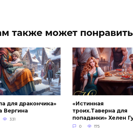
ам также может понравить
па для дракончика»
«Истинная
а Вергина
троих.Таверна для
попаданки» Хелен Г
331
0
175