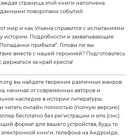
о каждая страница этой книги наполнена
данными поворотами событий.
тот мир и как Ульяна справится с испытаниями
аму историю. Подробности и захватывающие
Попаданки прибыла!”. Готовы ли вы
ствие вместе с нашей героиней? Подготовьтесь
 держаться за край кресла!
.org вы найдете творения различных жанров
ра, начиная от современных авторов и
ельное наследие в истории литературы.
ли читать онлайн полностью (полную версию)
лер бесплатно без регистрации и sms (смс) .
щий формат для вашего устройства, будь то
для электронной книги, телефона на Андроиде,