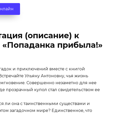
онлайн
ация (описание) к
 «Попаданка прибыла!»
гадок и приключений вместе с книгой
стречайте Ульяну Антоновну, чья жизнь
о мгновение. Совершенно незаметно для нее
где прозрачный купол стал свидетельством ее
ся ли она с таинственными существами и
 этом загадочном мире? Единственное, что