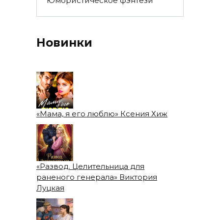
Юмористическое фэнтези
Новинки
«Мама, я его люблю» Ксения Хиж
«Развод. Целительница для
раненого генерала» Виктория
Луцкая