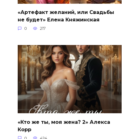
«Артефакт желаний, или Свадьбы
не будет» Елена Княжинская
0
217
«Кто же ты, моя жена? 2» Алекса
Корр
0
424