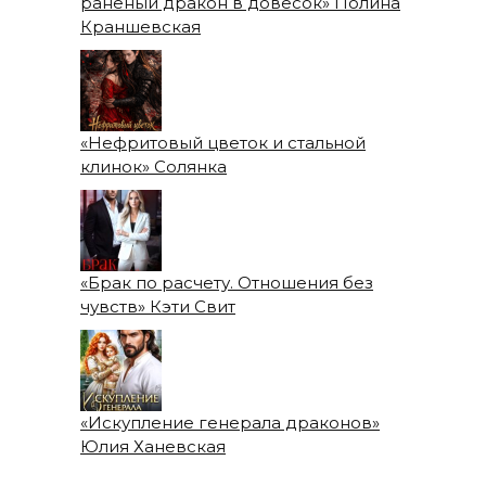
раненый дракон в довесок» Полина
Краншевская
«Нефритовый цветок и стальной
клинок» Солянка
«Брак по расчету. Отношения без
чувств» Кэти Свит
«Искупление генерала драконов»
Юлия Ханевская