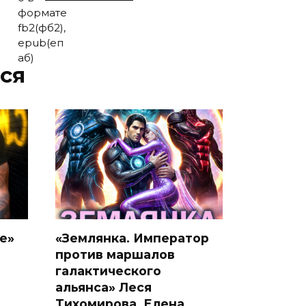
ся
е»
«Землянка. Император
против маршалов
галактического
альянса» Леся
Тихомирова, Елена