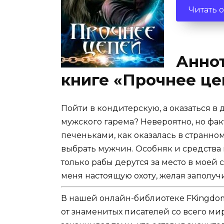
Читать 
Аннот
книге «Прочнее це
Пойти в кондитерскую, а оказаться в
мужского гарема? Невероятно, но факт
печеньками, как оказалась в странно
выбрать мужчин. Особняк и средства п
только рабы дерутся за место в моей
меня настоящую охоту, желая заполу
В нашей онлайн-библиотеке FKingdom
от знаменитых писателей со всего ми