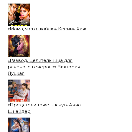
«Мама, я его люблю» Ксения Хиж
«Развод. Целительница для
раненого генерала» Виктория
Луцкая
«Предатели тоже плачут» Анна
Шнайдер