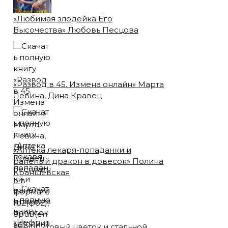
«Любимая злодейка Его
Высочества» Любовь Песцова
«Развод в 45. Измена онлайн» Марта
Левина, Дина Кравец
«Аптека лекаря-попаданки и
раненый дракон в довесок» Полина
Краншевская
«Нефритовый цветок и стальной