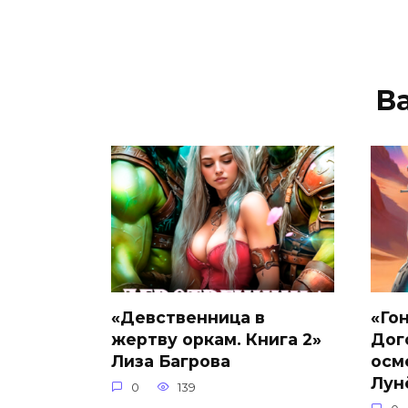
В
«Девственница в
«Го
жертву оркам. Книга 2»
Дог
Лиза Багрова
осм
Лун
0
139