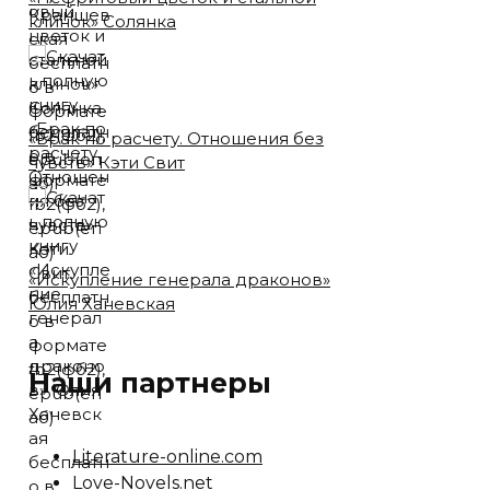
клинок» Солянка
«Брак по расчету. Отношения без
чувств» Кэти Свит
«Искупление генерала драконов»
Юлия Ханевская
Наши партнеры
Literature-online.com
Love-Novels.net