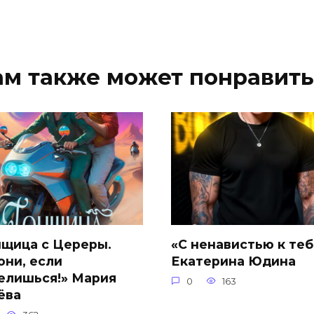
ам также может понравить
нщица с Цереры.
«С ненавистью к теб
они, если
Екатерина Юдина
елишься!» Мария
0
163
ёва