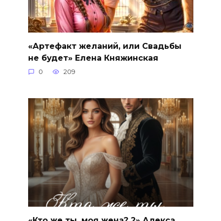
«Артефакт желаний, или Свадьбы
не будет» Елена Княжинская
0
209
«Кто же ты, моя жена? 2» Алекса