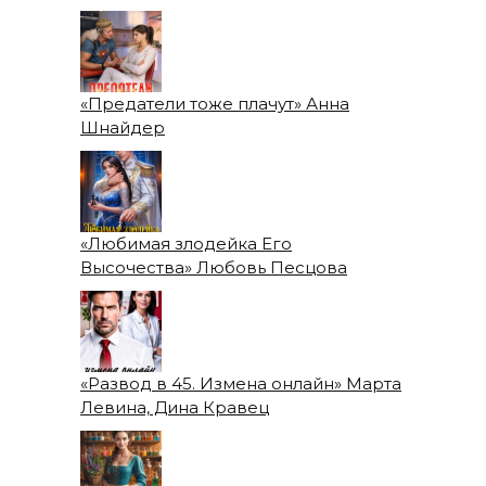
«Предатели тоже плачут» Анна
Шнайдер
«Любимая злодейка Его
Высочества» Любовь Песцова
«Развод в 45. Измена онлайн» Марта
Левина, Дина Кравец