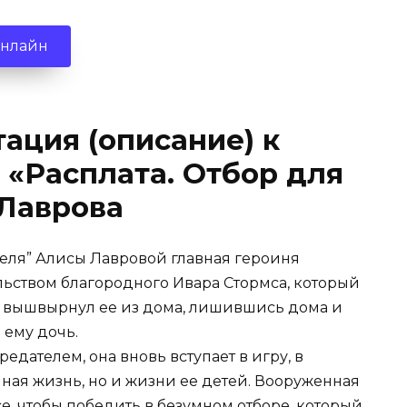
онлайн
ация (описание) к
 «Расплата. Отбор для
 Лаврова
теля” Алисы Лавровой главная героиня
льством благородного Ивара Стормса, который
 вышвырнул ее из дома, лишившись дома и
 ему дочь.
едателем, она вновь вступает в игру, в
нная жизнь, но и жизни ее детей. Вооруженная
се, чтобы победить в безумном отборе, который