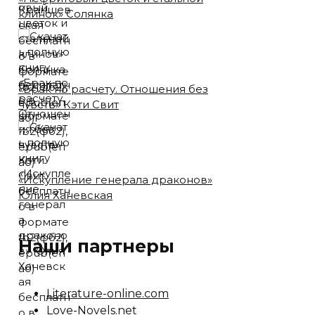
клинок» Солянка
«Брак по расчету. Отношения без
чувств» Кэти Свит
«Искупление генерала драконов»
Юлия Ханевская
Наши партнеры
Literature-online.com
Love-Novels.net