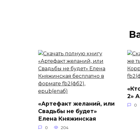
В
«Кт
2» 
«Артефакт желаний, или
0
Свадьбы не будет»
Елена Княжинская
0
204