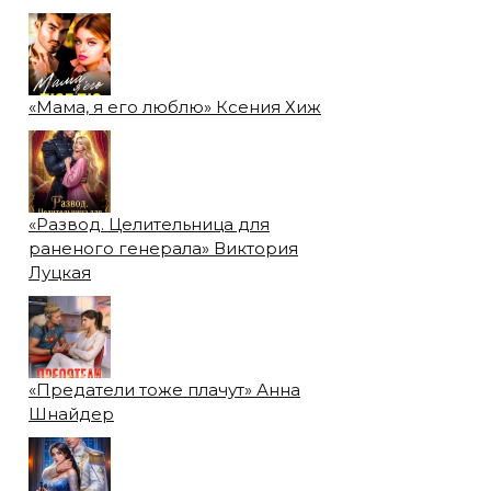
«Мама, я его люблю» Ксения Хиж
«Развод. Целительница для
раненого генерала» Виктория
Луцкая
«Предатели тоже плачут» Анна
Шнайдер