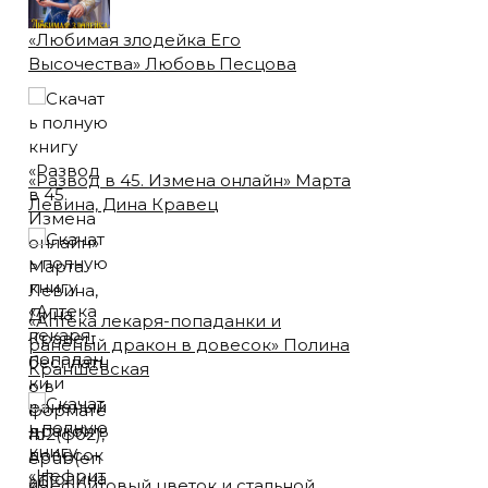
«Любимая злодейка Его
Высочества» Любовь Песцова
«Развод в 45. Измена онлайн» Марта
Левина, Дина Кравец
«Аптека лекаря-попаданки и
раненый дракон в довесок» Полина
Краншевская
«Нефритовый цветок и стальной