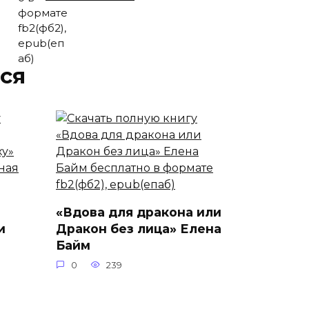
ся
«Вдова для дракона или
и
Дракон без лица» Елена
Байм
0
239