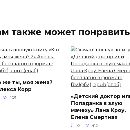
ам также может понравить
о же ты, моя жена?
Алекса Корр
«Детский доктор ил
409
Попаданка в злую
мачеху» Лана Кроу,
Елена Смертная
0
415