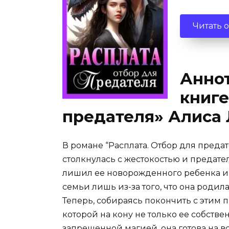
Читать 
Аннот
книге
предателя» Алиса
В романе “Расплата. Отбор для преда
столкнулась с жестокостью и предате
лишил ее новорожденного ребенка и
семьи лишь из-за того, что она родила
Теперь, собираясь покончить с этим пр
которой на кону не только ее собстве
запрещенной магией, она готова на в