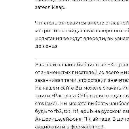
затеял Ивар.
Читатель отправится вместе с главно
интриг и неожиданных поворотов собы
испытания ее ждут впереди, вы узнае
до конца.
В нашей онлайн-библиотеке FKingdom
от знаменитых писателей со всего ми
заканчивая теми, кто оставил значит
На нашем сайте Вы можете скачать и
книги «Расплата. Отбор для предател
sms (смс) . Вы можете выбрать наибо
будь то fb2, txt, rtf, epub на русском
Андроиде, айфона, ПК, айпада. В допо
аудиокниги в формате mp3.