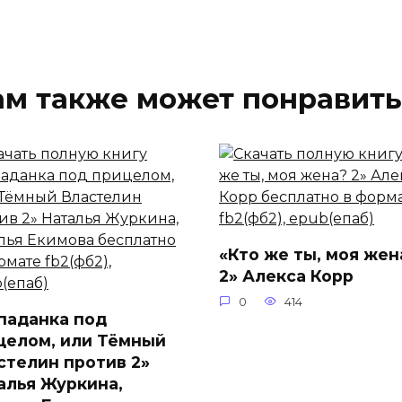
ам также может понравить
«Кто же ты, моя жен
2» Алекса Корр
0
414
паданка под
целом, или Тёмный
стелин против 2»
алья Журкина,