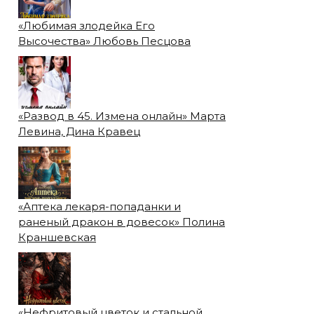
«Любимая злодейка Его
Высочества» Любовь Песцова
«Развод в 45. Измена онлайн» Марта
Левина, Дина Кравец
«Аптека лекаря-попаданки и
раненый дракон в довесок» Полина
Краншевская
«Нефритовый цветок и стальной