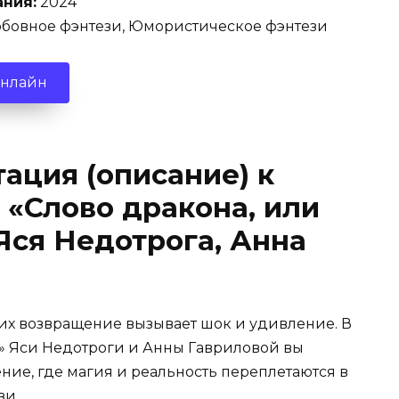
ания:
2024
бовное фэнтези, Юмористическое фэнтези
онлайн
ация (описание) к
 «Слово дракона, или
Яся Недотрога, Анна
 их возвращение вызывает шок и удивление. В
у» Яси Недотроги и Анны Гавриловой вы
ие, где магия и реальность переплетаются в
ви.