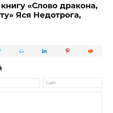
 книгу «Слово дракона,
ту» Яся Недотрога,
й
Сайт