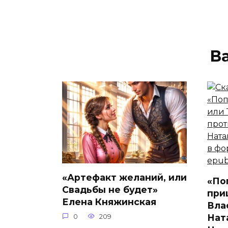
В
«Артефакт желаний, или
«По
Свадьбы не будет»
при
Елена Княжинская
Вла
Нат
0
209