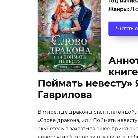
Год напис
Жанры:
Лю
Читать 
Аннот
книге
Поймать невесту» 
Гаврилова
В мире, где драконы стали легендой,
«Слове дракона, или Поймать невест
окунетесь в захватывающее приключен
невероятной истории о защите и люб