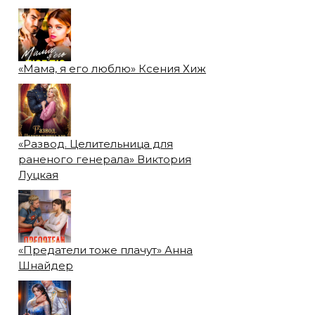
«Мама, я его люблю» Ксения Хиж
«Развод. Целительница для
раненого генерала» Виктория
Луцкая
«Предатели тоже плачут» Анна
Шнайдер