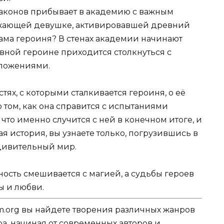
аконов прибывает в академию с важным
ожающей девушке, активировавшей древний
 сама героиня? В стенах академии начинают
лавной героине приходится столкнуться с
ложениями.
ях, с которыми сталкивается героиня, о её
 том, как она справится с испытаниями
 что именно случится с ней в конечном итоге, и
я история, вы узнаете только, погрузившись в
дивительный мир.
ность смешивается с магией, а судьбы героев
ы и любви.
.org вы найдете творения различных жанров
ра, начиная от современных авторов и