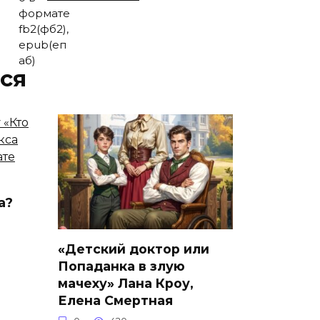
ся
а?
«Детский доктор или
Попаданка в злую
мачеху» Лана Кроу,
Елена Смертная