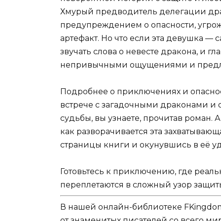
Хмурый предводитель делегации др
предупреждением о опасности, угр
артефакт. Но что если эта девушка —
звучать слова о невесте дракона, и г
непривычными ощущениями и пред
Подробнее о приключениях и опасност
встрече с загадочными драконами и о
судьбы, вы узнаете, прочитав роман. А
как разворачивается эта захватывающа
страницы книги и окунувшись в её у
Готовьтесь к приключению, где реаль
переплетаются в сложный узор защит
В нашей онлайн-библиотеке FKingdom
от знаменитых писателей со всего ми