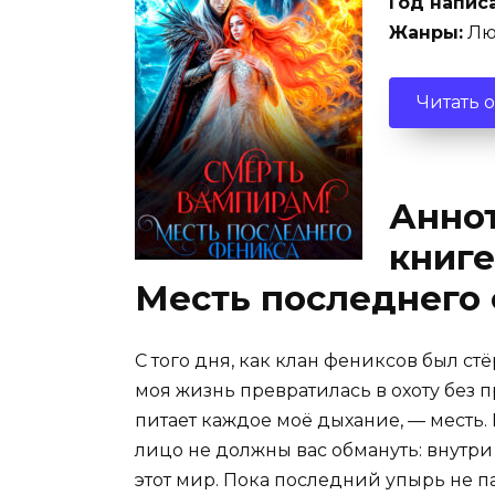
Год напис
Жанры:
Лю
Читать 
Аннот
книге
Месть последнего
С того дня, как клан фениксов был с
моя жизнь превратилась в охоту без 
питает каждое моё дыхание, — месть
лицо не должны вас обмануть: внутри
этот мир. Пока последний упырь не п