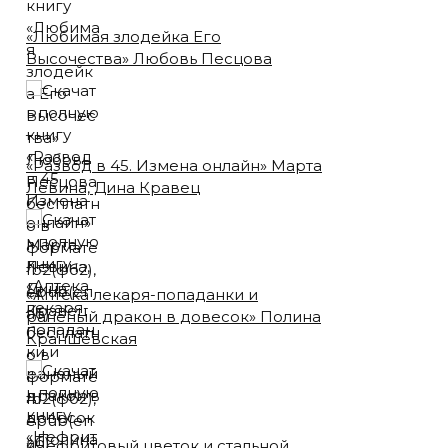
«Любимая злодейка Его
Высочества» Любовь Песцова
«Развод в 45. Измена онлайн» Марта
Левина, Дина Кравец
«Аптека лекаря-попаданки и
раненый дракон в довесок» Полина
Краншевская
«Нефритовый цветок и стальной