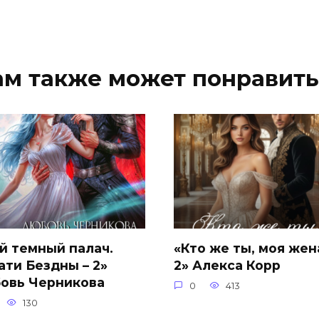
ам также может понравить
й темный палач.
«Кто же ты, моя жен
ати Бездны – 2»
2» Алекса Корр
овь Черникова
0
413
130