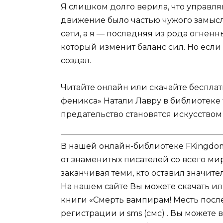
Я слишком долго верила, что управля
движение было частью чужого замысла
сети, а я — последняя из рода огненн
который изменит баланс сил. Но если э
создал.
Читайте онлайн или скачайте беспла
феникса» Натали Лавру в библиотеке f
предательство становятся искусство
В нашей онлайн-библиотеке FKingdom
от знаменитых писателей со всего ми
заканчивая теми, кто оставил значит
На нашем сайте Вы можете скачать и
книги «Смерть вампирам! Месть посл
регистрации и sms (смс) . Вы может