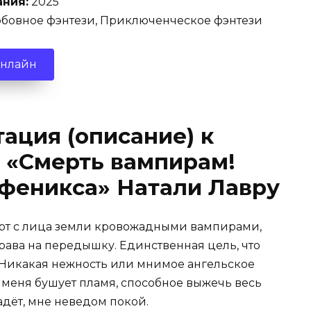
ания:
2025
бовное фэнтези, Приключенческое фэнтези
онлайн
ация (описание) к
 «Смерть вампирам!
 феникса» Натали Лавру
тёрт с лица земли кровожадными вампирами,
права на передышку. Единственная цель, что
. Никакая нежность или мнимое ангельское
 меня бушует пламя, способное выжечь весь
адёт, мне неведом покой.