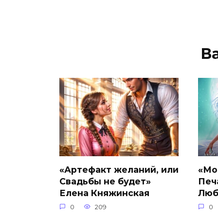
В
«Артефакт желаний, или
«Мо
Свадьбы не будет»
Печ
Елена Княжинская
Люб
0
209
0