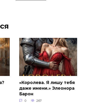
ся
а?
«Королева. Я лишу тебя
даже имени.» Элеонора
Барон
0
267