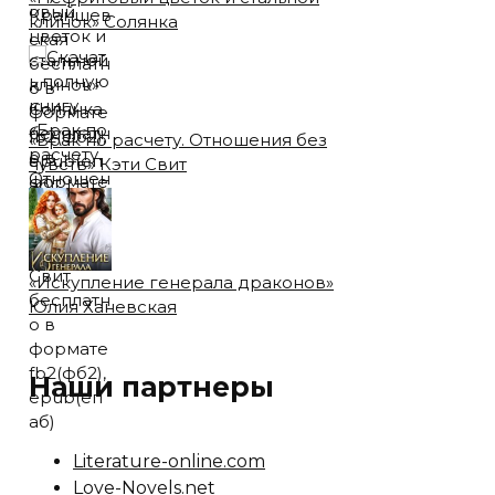
клинок» Солянка
«Брак по расчету. Отношения без
чувств» Кэти Свит
«Искупление генерала драконов»
Юлия Ханевская
Наши партнеры
Literature-online.com
Love-Novels.net