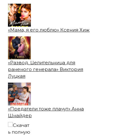
«Мама, я его люблю» Ксения Хиж
«Развод. Целительница для
раненого генерала» Виктория
Луцкая
«Предатели тоже плачут» Анна
Шнайдер