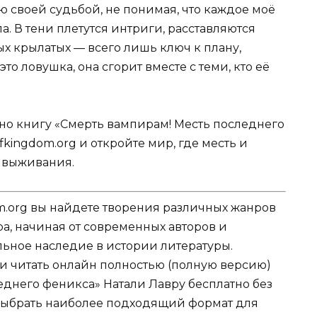
ю своей судьбой, не понимая, что каждое моё
. В тени плетутся интриги, расставляются
ых крылатых — всего лишь ключ к плану,
то ловушка, она сгорит вместе с теми, кто её
тно книгу «Смерть вампирам! Месть последнего
kingdom.org и откройте мир, где месть и
м выживания.
.org вы найдете творения различных жанров
ра, начиная от современных авторов и
ельное наследие в истории литературы.
ли читать онлайн полностью (полную версию)
еднего феникса» Натали Лавру бесплатно без
е выбрать наиболее подходящий формат для