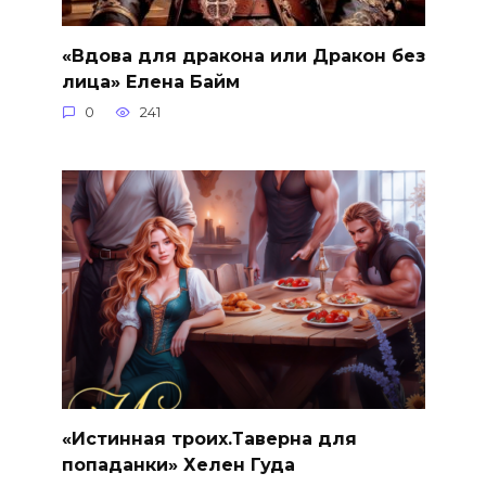
«Вдова для дракона или Дракон без
лица» Елена Байм
0
241
«Истинная троих.Таверна для
попаданки» Хелен Гуда