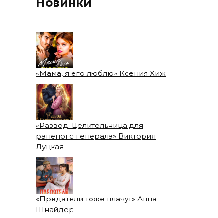
Новинки
«Мама, я его люблю» Ксения Хиж
«Развод. Целительница для
раненого генерала» Виктория
Луцкая
«Предатели тоже плачут» Анна
Шнайдер