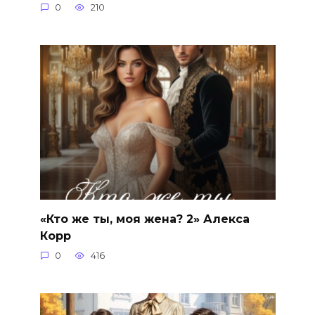
0
210
«Кто же ты, моя жена? 2» Алекса
Корр
0
416