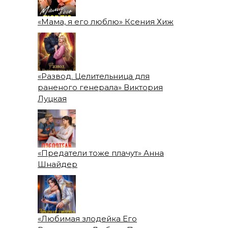
«Мама, я его люблю» Ксения Хиж
«Развод. Целительница для
раненого генерала» Виктория
Луцкая
«Предатели тоже плачут» Анна
Шнайдер
«Любимая злодейка Его