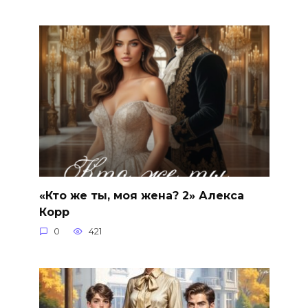
«Кто же ты, моя жена? 2» Алекса
Корр
0
421