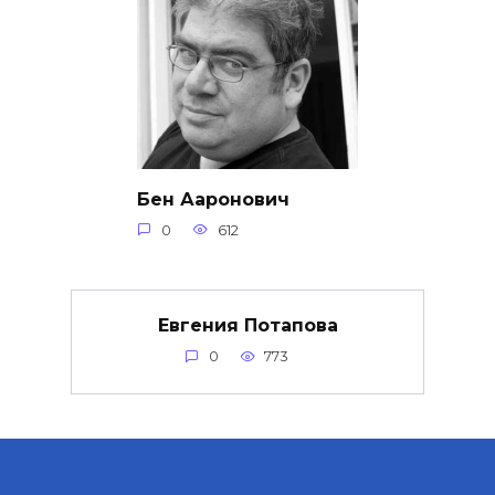
Бен Ааронович
0
612
Евгения Потапова
0
773