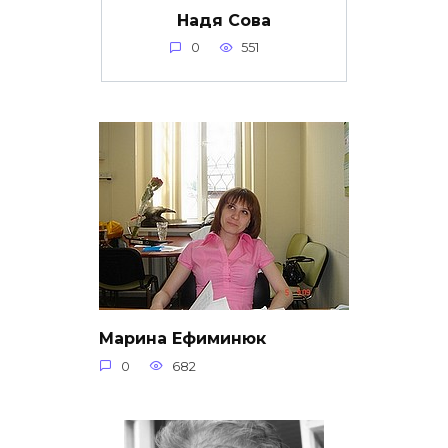
Надя Сова
0
551
Марина Ефиминюк
0
682