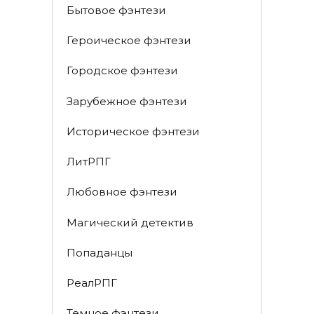
Бытовое фэнтези
Героическое фэнтези
Городское фэнтези
Зарубежное фэнтези
Историческое фэнтези
ЛитРПГ
Любовное фэнтези
Магический детектив
Попаданцы
РеалРПГ
Темное фэнтези