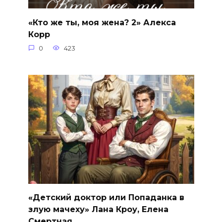
«Кто же ты, моя жена? 2» Алекса
Корр
0
423
«Детский доктор или Попаданка в
злую мачеху» Лана Кроу, Елена
Смертная